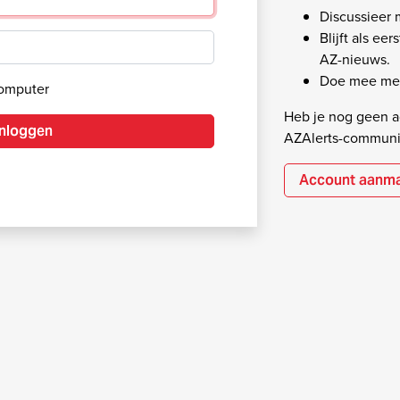
Discussieer
Blijft als ee
AZ-nieuws.
Doe mee met
computer
Heb je nog geen ac
Inloggen
AZAlerts-communi
Account aanm