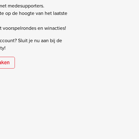
 met medesupporters.
rste op de hoogte van het laatste
 voorspelrondes en winacties!
count? Sluit je nu aan bij de
ty!
aken