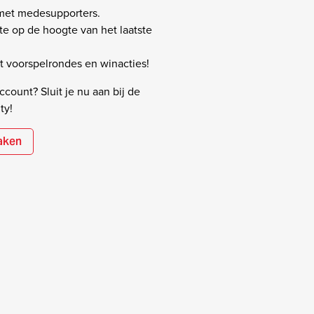
 met medesupporters.
rste op de hoogte van het laatste
 voorspelrondes en winacties!
count? Sluit je nu aan bij de
ty!
aken