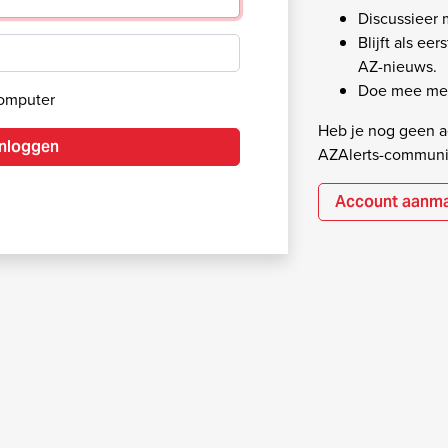
Discussieer
Blijft als ee
AZ-nieuws.
Doe mee met
computer
Heb je nog geen ac
Inloggen
AZAlerts-communi
Account aanm