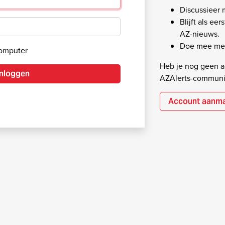
Discussieer
Blijft als ee
AZ-nieuws.
Doe mee met
computer
Heb je nog geen ac
Inloggen
AZAlerts-communi
Account aanm