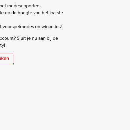
 met medesupporters.
rste op de hoogte van het laatste
 voorspelrondes en winacties!
count? Sluit je nu aan bij de
ty!
aken