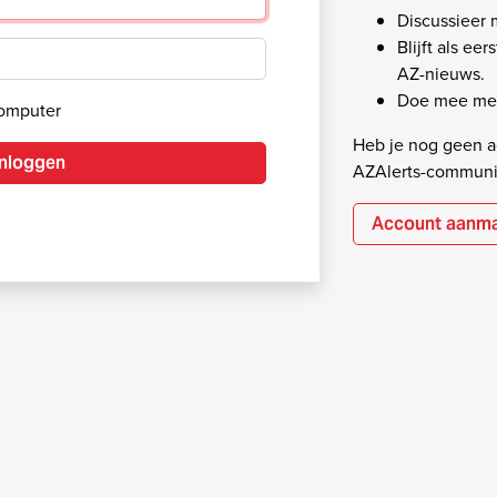
Discussieer
Blijft als ee
AZ-nieuws.
Doe mee met
computer
Heb je nog geen ac
Inloggen
AZAlerts-communi
Account aanm