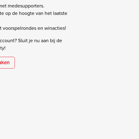
 met medesupporters.
rste op de hoogte van het laatste
 voorspelrondes en winacties!
count? Sluit je nu aan bij de
ty!
aken