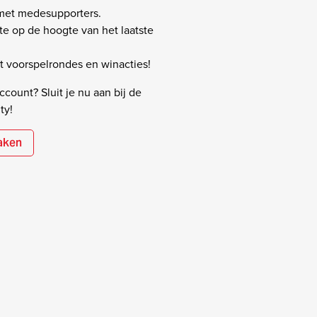
 met medesupporters.
rste op de hoogte van het laatste
 voorspelrondes en winacties!
count? Sluit je nu aan bij de
ty!
aken