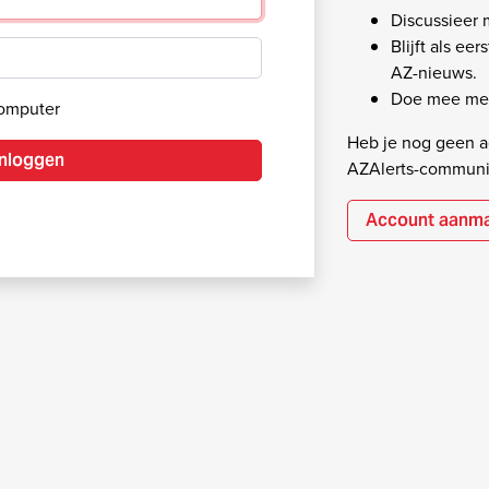
Discussieer
Blijft als ee
AZ-nieuws.
Doe mee met
computer
Heb je nog geen ac
Inloggen
AZAlerts-communi
Account aanm