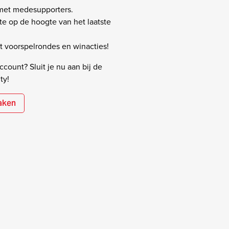
 met medesupporters.
rste op de hoogte van het laatste
 voorspelrondes en winacties!
count? Sluit je nu aan bij de
ty!
aken