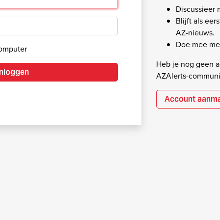
Discussieer
Blijft als ee
AZ-nieuws.
Doe mee met
computer
Heb je nog geen ac
Inloggen
AZAlerts-communi
Account aanm