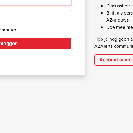
Discussieer
Blijft als ee
AZ-nieuws.
Doe mee met
computer
Heb je nog geen ac
Inloggen
AZAlerts-communi
Account aanm