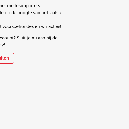
 met medesupporters.
rste op de hoogte van het laatste
 voorspelrondes en winacties!
count? Sluit je nu aan bij de
ty!
aken