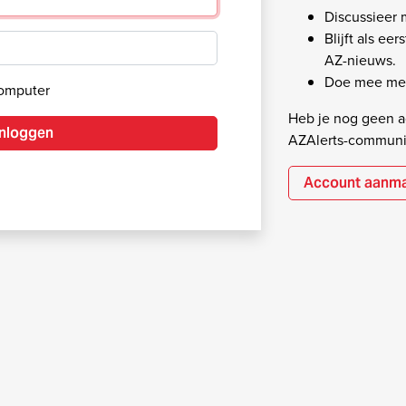
Discussieer
Blijft als ee
AZ-nieuws.
Doe mee met
computer
Heb je nog geen ac
Inloggen
AZAlerts-communi
Account aanm