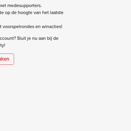
 met medesupporters.
rste op de hoogte van het laatste
 voorspelrondes en winacties!
count? Sluit je nu aan bij de
ty!
aken