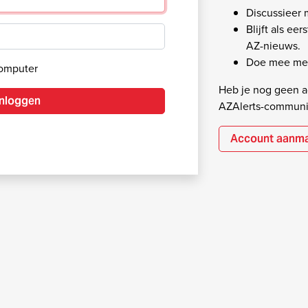
Discussieer
Blijft als ee
AZ-nieuws.
Doe mee met
computer
Heb je nog geen ac
Inloggen
AZAlerts-communi
Account aanm