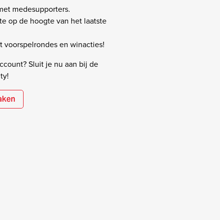
 met medesupporters.
rste op de hoogte van het laatste
 voorspelrondes en winacties!
count? Sluit je nu aan bij de
ty!
aken