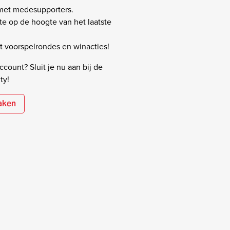
 met medesupporters.
rste op de hoogte van het laatste
 voorspelrondes en winacties!
count? Sluit je nu aan bij de
ty!
aken