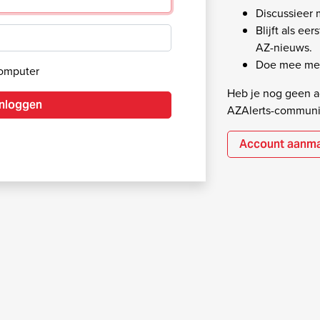
Discussieer
Blijft als ee
AZ-nieuws.
Doe mee met
computer
Heb je nog geen ac
Inloggen
AZAlerts-communi
Account aanm