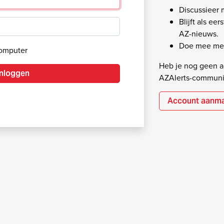
Discussieer
Blijft als ee
AZ-nieuws.
Doe mee met
computer
Heb je nog geen ac
Inloggen
AZAlerts-communi
Account aanm