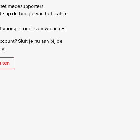
 met medesupporters.
rste op de hoogte van het laatste
 voorspelrondes en winacties!
count? Sluit je nu aan bij de
ty!
aken