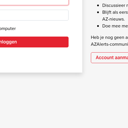
Discussieer
Blijft als ee
AZ-nieuws.
Doe mee met
computer
Heb je nog geen ac
Inloggen
AZAlerts-communi
Account aanm