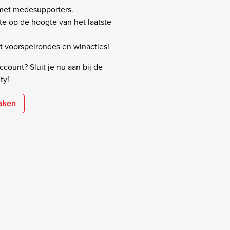
 met medesupporters.
rste op de hoogte van het laatste
 voorspelrondes en winacties!
count? Sluit je nu aan bij de
ty!
aken