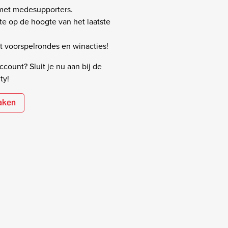
 met medesupporters.
rste op de hoogte van het laatste
 voorspelrondes en winacties!
count? Sluit je nu aan bij de
ty!
aken