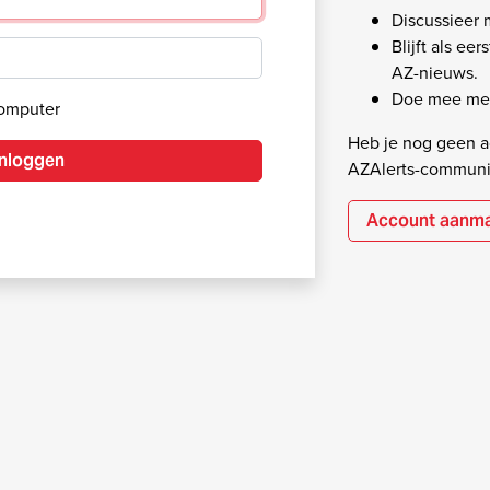
Discussieer
Blijft als ee
AZ-nieuws.
Doe mee met
computer
Heb je nog geen ac
Inloggen
AZAlerts-communi
Account aanm