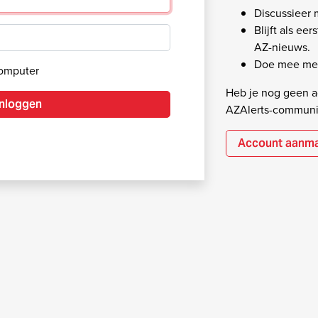
Discussieer
Blijft als ee
AZ-nieuws.
Doe mee met
computer
Heb je nog geen ac
Inloggen
AZAlerts-communi
Account aanm