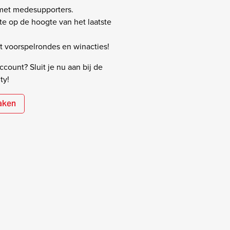
 met medesupporters.
rste op de hoogte van het laatste
 voorspelrondes en winacties!
count? Sluit je nu aan bij de
ty!
aken