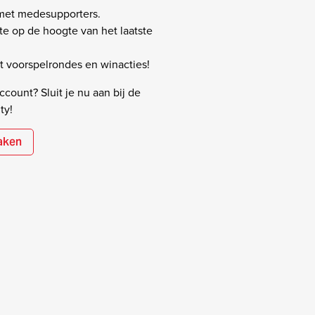
 met medesupporters.
rste op de hoogte van het laatste
 voorspelrondes en winacties!
count? Sluit je nu aan bij de
ty!
aken