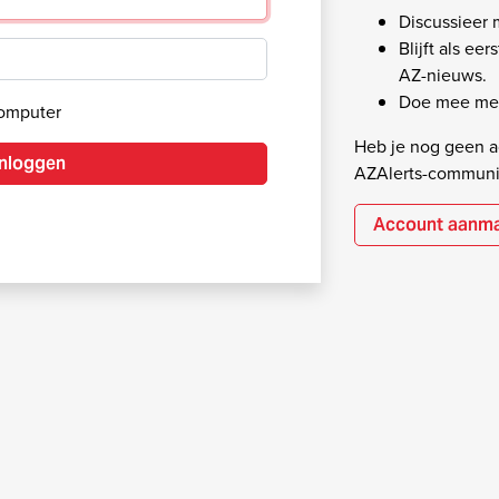
Discussieer
Blijft als ee
AZ-nieuws.
Doe mee met
computer
Heb je nog geen ac
Inloggen
AZAlerts-communi
Account aanm