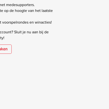
 met medesupporters.
rste op de hoogte van het laatste
 voorspelrondes en winacties!
count? Sluit je nu aan bij de
ty!
aken