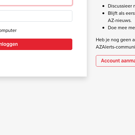
Discussieer
Blijft als ee
AZ-nieuws.
Doe mee met
computer
Heb je nog geen ac
Inloggen
AZAlerts-communi
Account aanm