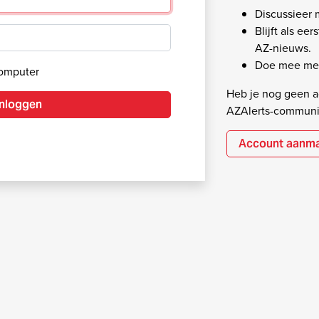
Discussieer
Blijft als ee
AZ-nieuws.
Doe mee met
computer
Heb je nog geen ac
Inloggen
AZAlerts-communi
Account aanm