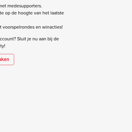
 met medesupporters.
rste op de hoogte van het laatste
 voorspelrondes en winacties!
count? Sluit je nu aan bij de
ty!
aken