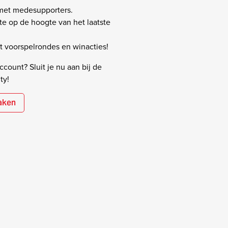
 met medesupporters.
rste op de hoogte van het laatste
 voorspelrondes en winacties!
count? Sluit je nu aan bij de
ty!
aken