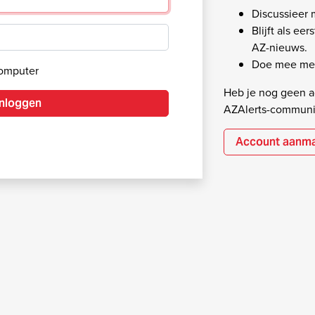
Discussieer
Blijft als ee
AZ-nieuws.
Doe mee met
computer
Heb je nog geen ac
Inloggen
AZAlerts-communi
Account aanm