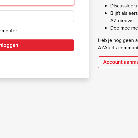
Discussieer
Blijft als ee
AZ-nieuws.
Doe mee met
computer
Heb je nog geen ac
Inloggen
AZAlerts-communi
Account aanm