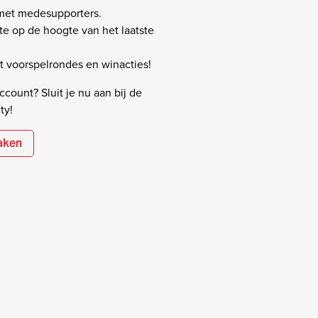
 met medesupporters.
rste op de hoogte van het laatste
 voorspelrondes en winacties!
count? Sluit je nu aan bij de
ty!
aken