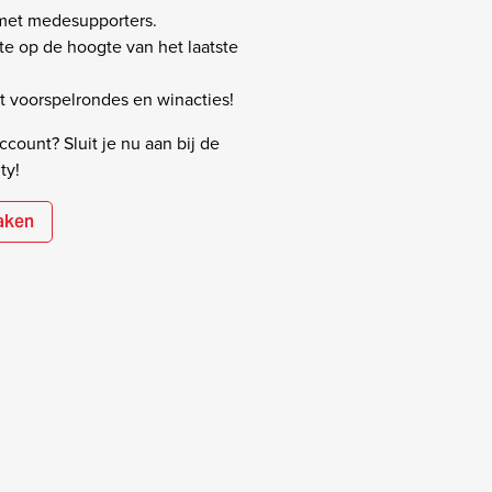
 met medesupporters.
rste op de hoogte van het laatste
 voorspelrondes en winacties!
count? Sluit je nu aan bij de
ty!
aken