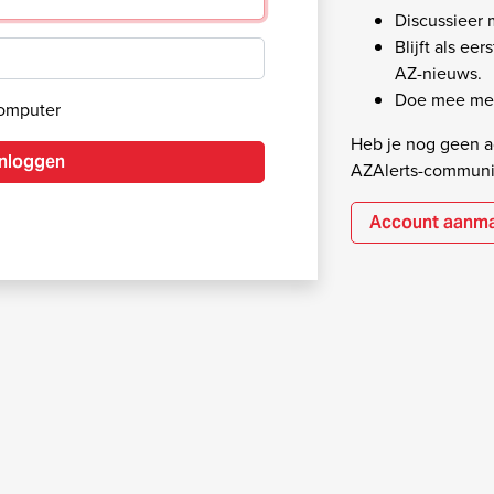
Discussieer
Blijft als ee
AZ-nieuws.
Doe mee met
computer
Heb je nog geen ac
Inloggen
AZAlerts-communi
Account aanm