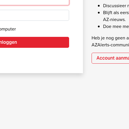
Discussieer
Blijft als ee
AZ-nieuws.
Doe mee met
computer
Heb je nog geen ac
Inloggen
AZAlerts-communi
Account aanm