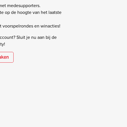
 met medesupporters.
rste op de hoogte van het laatste
 voorspelrondes en winacties!
count? Sluit je nu aan bij de
ty!
aken