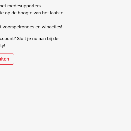
 met medesupporters.
rste op de hoogte van het laatste
 voorspelrondes en winacties!
count? Sluit je nu aan bij de
ty!
aken