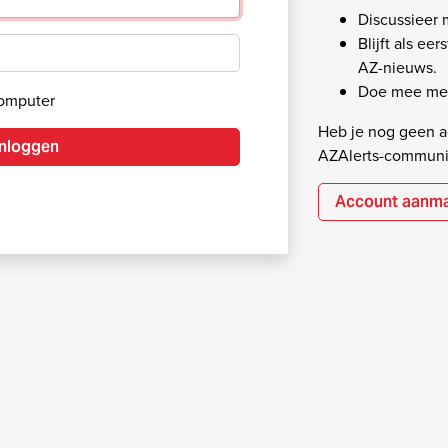
Discussieer
Blijft als ee
AZ-nieuws.
Doe mee met
computer
Heb je nog geen ac
Inloggen
AZAlerts-communi
Account aanm