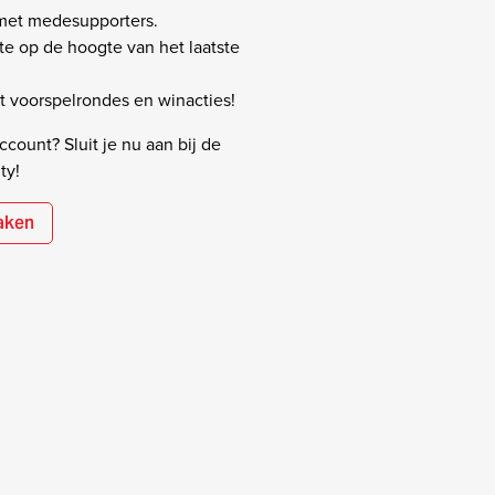
 met medesupporters.
rste op de hoogte van het laatste
 voorspelrondes en winacties!
count? Sluit je nu aan bij de
ty!
aken