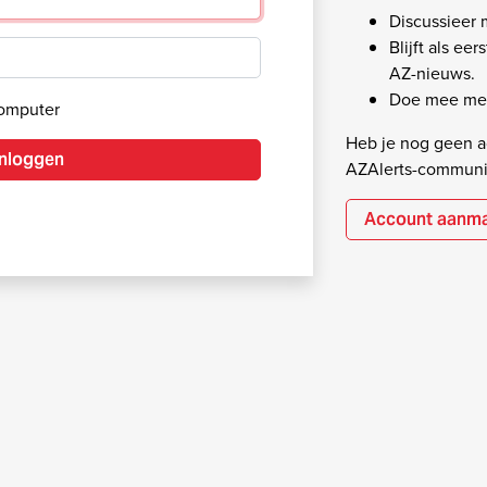
Discussieer
Blijft als ee
AZ-nieuws.
Doe mee met
computer
Heb je nog geen ac
Inloggen
AZAlerts-communi
Account aanm