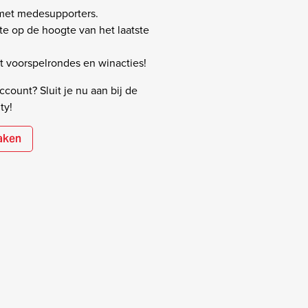
 met medesupporters.
rste op de hoogte van het laatste
 voorspelrondes en winacties!
count? Sluit je nu aan bij de
ty!
aken