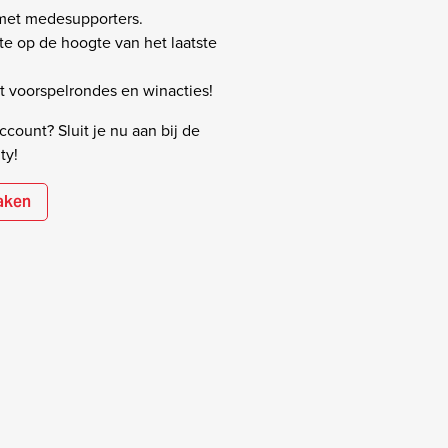
 met medesupporters.
rste op de hoogte van het laatste
 voorspelrondes en winacties!
count? Sluit je nu aan bij de
ty!
aken