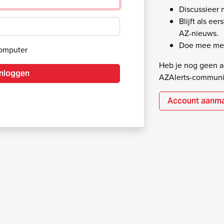
Discussieer
Blijft als ee
AZ-nieuws.
Doe mee met
computer
Heb je nog geen ac
Inloggen
AZAlerts-communi
Account aanm