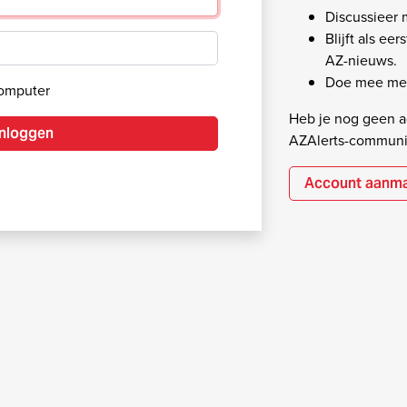
Discussieer
Blijft als ee
AZ-nieuws.
Doe mee met
computer
Heb je nog geen ac
Inloggen
AZAlerts-communi
Account aanm