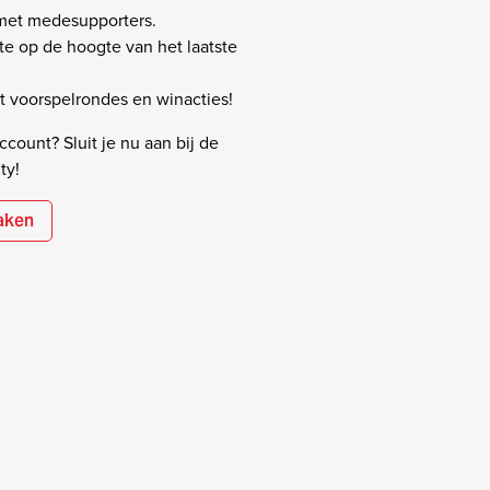
 met medesupporters.
rste op de hoogte van het laatste
 voorspelrondes en winacties!
count? Sluit je nu aan bij de
ty!
aken