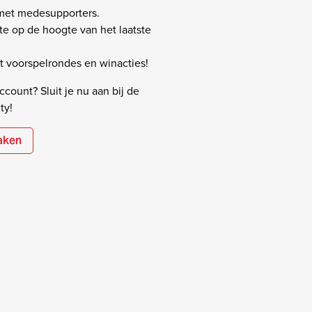
 met medesupporters.
rste op de hoogte van het laatste
 voorspelrondes en winacties!
count? Sluit je nu aan bij de
ty!
aken