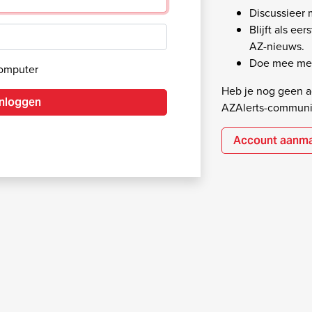
Discussieer
Blijft als ee
AZ-nieuws.
Doe mee met
computer
Heb je nog geen ac
Inloggen
AZAlerts-communi
Account aanm