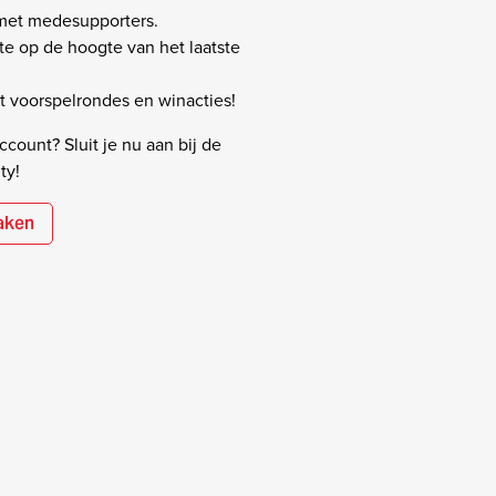
 met medesupporters.
rste op de hoogte van het laatste
 voorspelrondes en winacties!
count? Sluit je nu aan bij de
ty!
aken