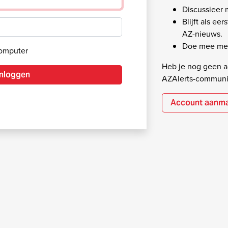
Discussieer
Blijft als ee
AZ-nieuws.
Doe mee met
computer
Heb je nog geen ac
Inloggen
AZAlerts-communi
Account aanm