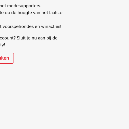
 met medesupporters.
rste op de hoogte van het laatste
 voorspelrondes en winacties!
count? Sluit je nu aan bij de
ty!
aken