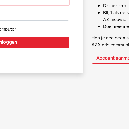
Discussieer
Blijft als ee
AZ-nieuws.
Doe mee met
computer
Heb je nog geen ac
Inloggen
AZAlerts-communi
Account aanm