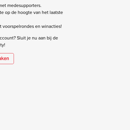
 met medesupporters.
rste op de hoogte van het laatste
 voorspelrondes en winacties!
count? Sluit je nu aan bij de
ty!
aken