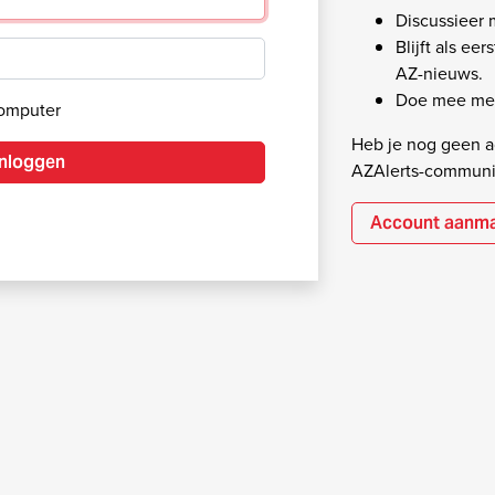
Discussieer
Blijft als ee
AZ-nieuws.
Doe mee met
computer
Heb je nog geen ac
Inloggen
AZAlerts-communi
Account aanm