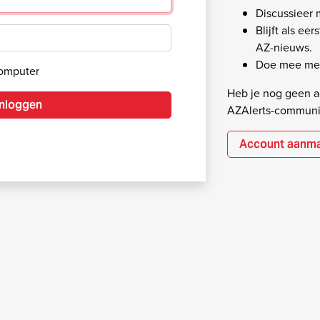
Discussieer
Blijft als ee
AZ-nieuws.
Doe mee met
computer
Heb je nog geen ac
Inloggen
AZAlerts-communi
Account aanm