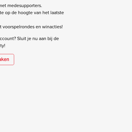
 met medesupporters.
rste op de hoogte van het laatste
 voorspelrondes en winacties!
count? Sluit je nu aan bij de
ty!
aken