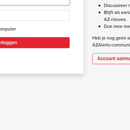
Discussieer
Blijft als ee
AZ-nieuws.
Doe mee met
computer
Heb je nog geen ac
Inloggen
AZAlerts-communi
Account aanm