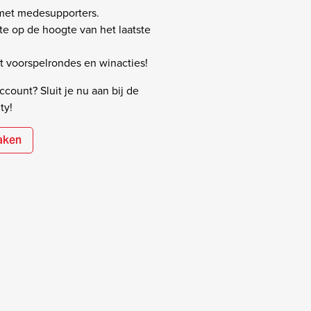
 met medesupporters.
rste op de hoogte van het laatste
 voorspelrondes en winacties!
count? Sluit je nu aan bij de
ty!
aken