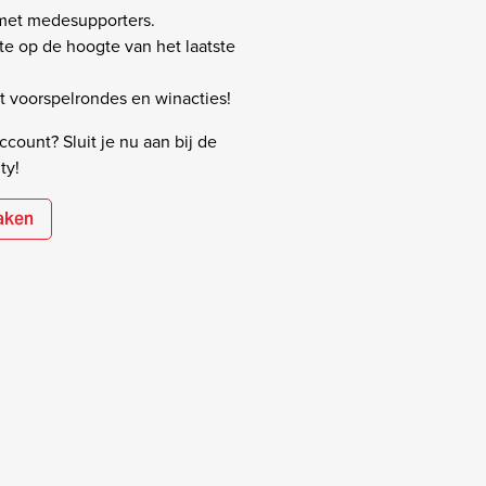
 met medesupporters.
rste op de hoogte van het laatste
 voorspelrondes en winacties!
count? Sluit je nu aan bij de
ty!
aken