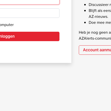
Discussieer
Blijft als ee
AZ-nieuws.
Doe mee met
computer
Heb je nog geen ac
Inloggen
AZAlerts-communi
Account aanm