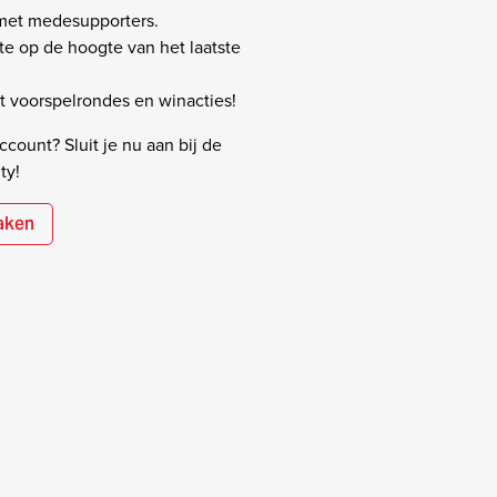
 met medesupporters.
rste op de hoogte van het laatste
 voorspelrondes en winacties!
count? Sluit je nu aan bij de
ty!
aken