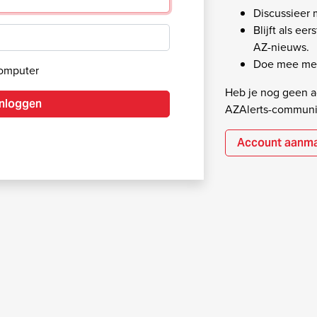
Discussieer
Blijft als ee
AZ-nieuws.
Doe mee met
computer
Heb je nog geen ac
Inloggen
AZAlerts-communi
Account aanm