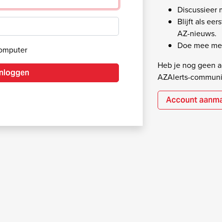
Discussieer
Blijft als ee
AZ-nieuws.
Doe mee met
computer
Heb je nog geen ac
Inloggen
AZAlerts-communi
Account aanm