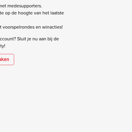
 met medesupporters.
rste op de hoogte van het laatste
 voorspelrondes en winacties!
count? Sluit je nu aan bij de
ty!
aken