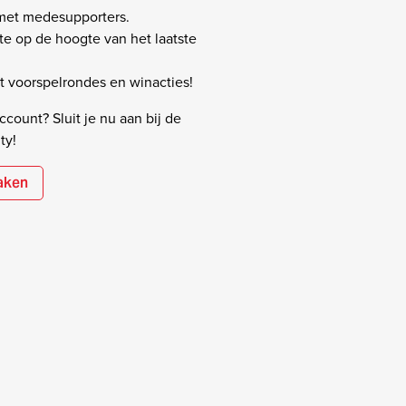
 met medesupporters.
rste op de hoogte van het laatste
 voorspelrondes en winacties!
count? Sluit je nu aan bij de
ty!
aken