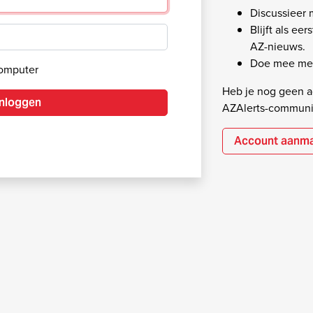
Discussieer
Blijft als ee
AZ-nieuws.
Doe mee met
computer
Heb je nog geen ac
Inloggen
AZAlerts-communi
Account aanm