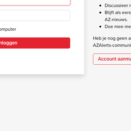
Discussieer
Blijft als ee
AZ-nieuws.
Doe mee met
computer
Heb je nog geen ac
Inloggen
AZAlerts-communi
Account aanm