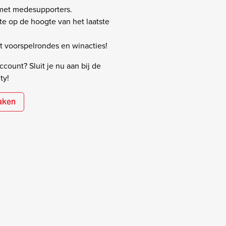
 met medesupporters.
rste op de hoogte van het laatste
 voorspelrondes en winacties!
count? Sluit je nu aan bij de
ty!
aken