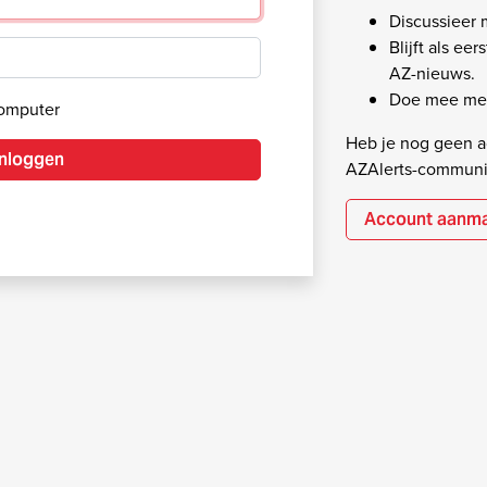
Discussieer
Blijft als ee
AZ-nieuws.
Doe mee met
computer
Heb je nog geen ac
Inloggen
AZAlerts-communi
Account aanm