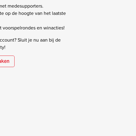
 met medesupporters.
rste op de hoogte van het laatste
 voorspelrondes en winacties!
count? Sluit je nu aan bij de
ty!
aken