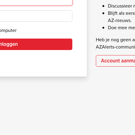
Discussieer
Blijft als ee
AZ-nieuws.
Doe mee met
computer
Heb je nog geen ac
Inloggen
AZAlerts-communi
Account aanm