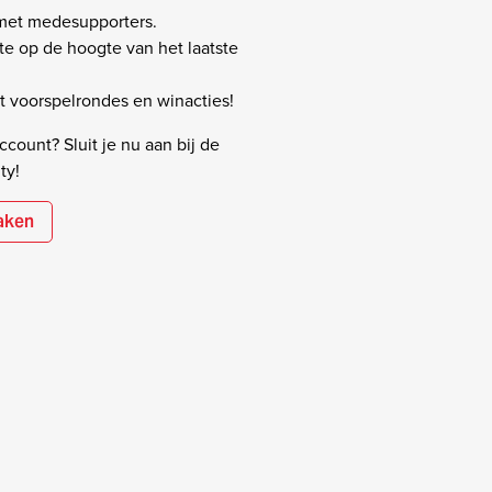
 met medesupporters.
rste op de hoogte van het laatste
 voorspelrondes en winacties!
count? Sluit je nu aan bij de
ty!
aken