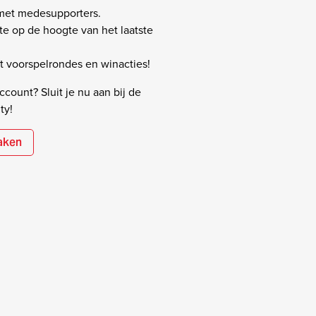
 met medesupporters.
rste op de hoogte van het laatste
 voorspelrondes en winacties!
count? Sluit je nu aan bij de
ty!
aken