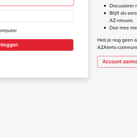
Discussieer
Blijft als ee
AZ-nieuws.
Doe mee met
computer
Heb je nog geen ac
Inloggen
AZAlerts-communi
Account aanm