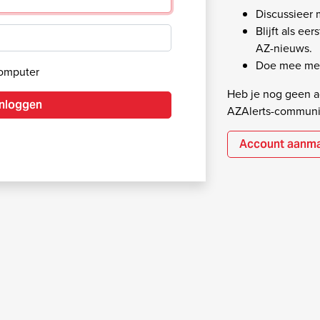
Discussieer
Blijft als ee
AZ-nieuws.
Doe mee met
computer
Heb je nog geen ac
Inloggen
AZAlerts-communi
Account aanm