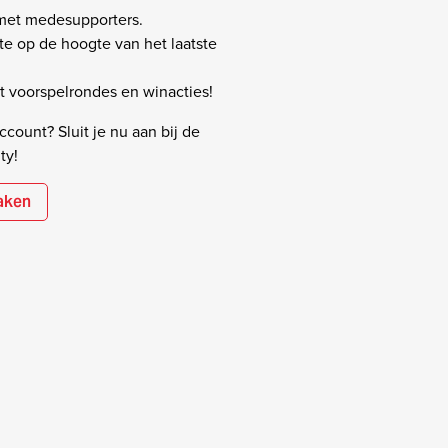
 met medesupporters.
rste op de hoogte van het laatste
 voorspelrondes en winacties!
count? Sluit je nu aan bij de
ty!
aken