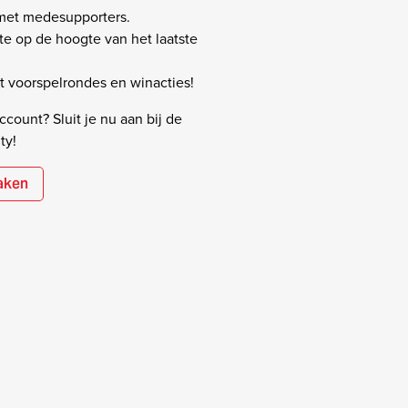
 met medesupporters.
rste op de hoogte van het laatste
 voorspelrondes en winacties!
count? Sluit je nu aan bij de
ty!
aken