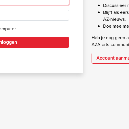
Discussieer
Blijft als ee
AZ-nieuws.
Doe mee met
computer
Heb je nog geen ac
Inloggen
AZAlerts-communi
Account aanm