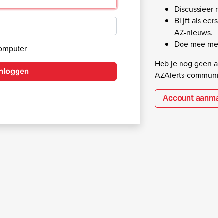
Discussieer
Blijft als ee
AZ-nieuws.
Doe mee met
computer
Heb je nog geen ac
Inloggen
AZAlerts-communi
Account aanm