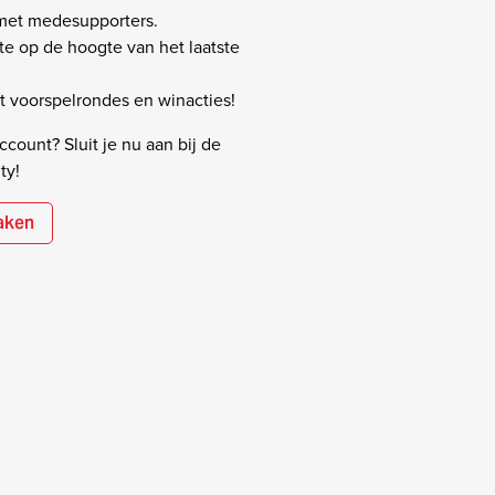
 met medesupporters.
rste op de hoogte van het laatste
 voorspelrondes en winacties!
count? Sluit je nu aan bij de
ty!
aken