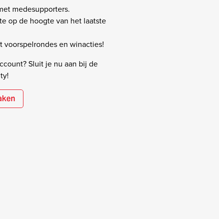
 met medesupporters.
rste op de hoogte van het laatste
 voorspelrondes en winacties!
count? Sluit je nu aan bij de
ty!
aken