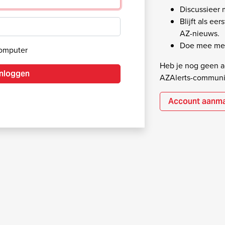
Discussieer
Blijft als ee
AZ-nieuws.
Doe mee met
computer
Heb je nog geen ac
Inloggen
AZAlerts-communi
Account aanm