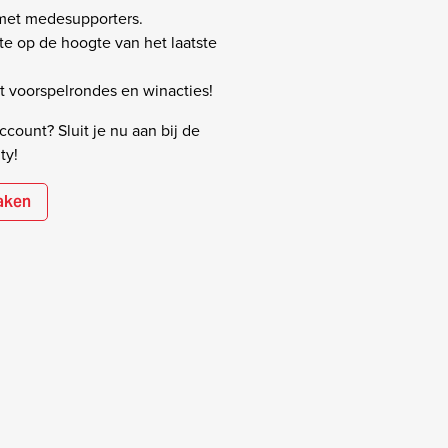
 met medesupporters.
rste op de hoogte van het laatste
 voorspelrondes en winacties!
count? Sluit je nu aan bij de
ty!
aken