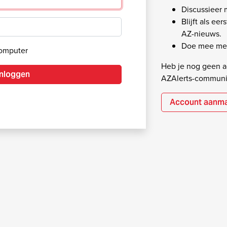
Discussieer
Blijft als ee
AZ-nieuws.
Doe mee met
computer
Heb je nog geen ac
Inloggen
AZAlerts-communi
Account aanm