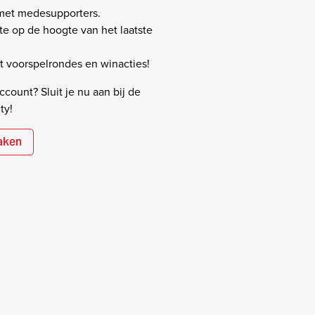
 met medesupporters.
rste op de hoogte van het laatste
 voorspelrondes en winacties!
count? Sluit je nu aan bij de
ty!
aken