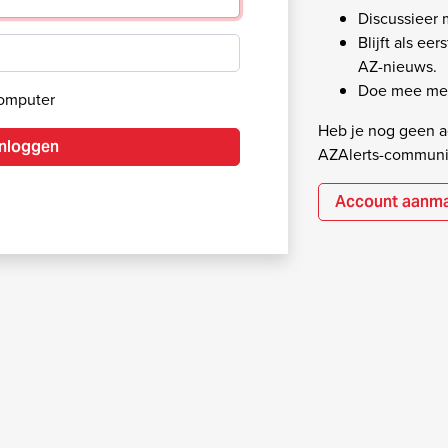
Discussieer
Blijft als ee
AZ-nieuws.
Doe mee met
computer
Heb je nog geen ac
Inloggen
AZAlerts-communi
Account aanm