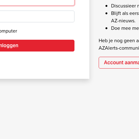
Discussieer
Blijft als ee
AZ-nieuws.
Doe mee met
computer
Heb je nog geen ac
Inloggen
AZAlerts-communi
Account aanm