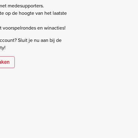
 met medesupporters.
rste op de hoogte van het laatste
 voorspelrondes en winacties!
count? Sluit je nu aan bij de
ty!
aken