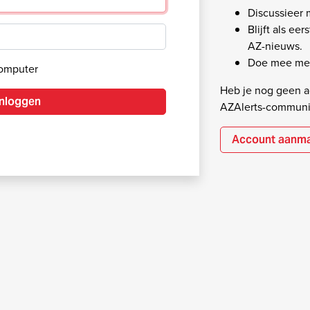
Discussieer
Blijft als ee
AZ-nieuws.
Doe mee met
computer
Heb je nog geen ac
Inloggen
AZAlerts-communi
Account aanm