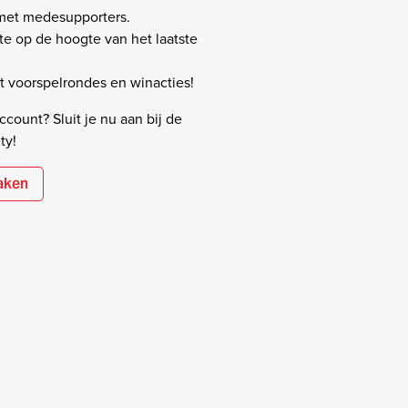
 met medesupporters.
rste op de hoogte van het laatste
 voorspelrondes en winacties!
count? Sluit je nu aan bij de
ty!
aken