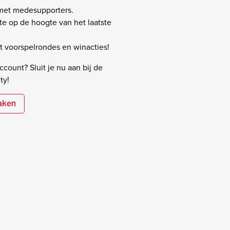
 met medesupporters.
rste op de hoogte van het laatste
 voorspelrondes en winacties!
count? Sluit je nu aan bij de
ty!
aken