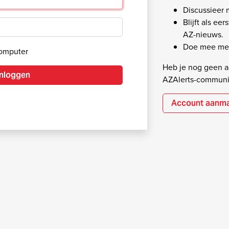
Discussieer
Blijft als ee
AZ-nieuws.
Doe mee met
computer
Heb je nog geen ac
Inloggen
AZAlerts-communi
Account aanm