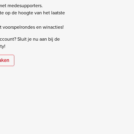
 met medesupporters.
rste op de hoogte van het laatste
 voorspelrondes en winacties!
count? Sluit je nu aan bij de
ty!
aken