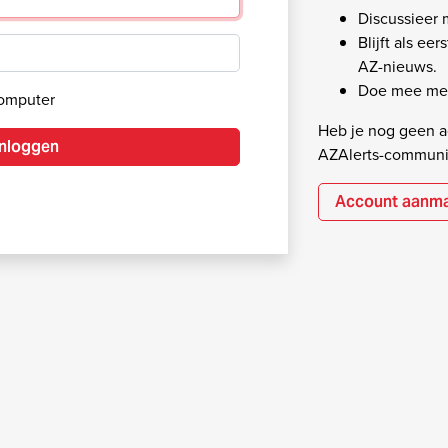
Discussieer
Blijft als ee
AZ-nieuws.
Doe mee met
computer
Heb je nog geen ac
Inloggen
AZAlerts-communi
Account aanm